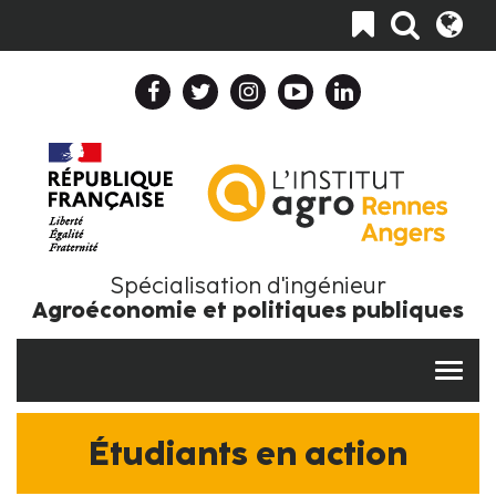
Aller
Toggle
au
navigation
contenu
principal
Header
Top
Navigation
Collapse
Fr
Spécialisation d'ingénieur
Agroéconomie et politiques publiques
Étudiants en action